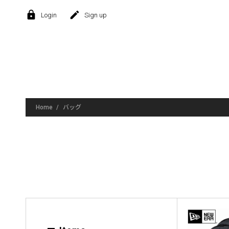
lock
create
Login
Sign up
Home
バッグ