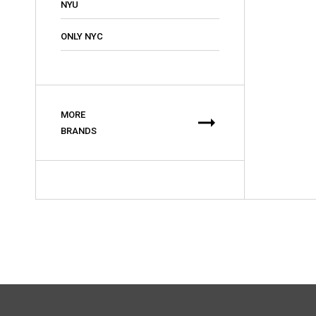
NYU
ONLY NYC
MORE
arrow_right_alt
BRANDS