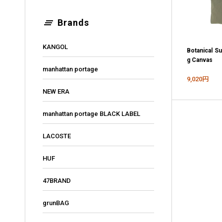
clear_all
Brands
KANGOL
Botanical Su
g Canvas
manhattan portage
9,020円
NEW ERA
manhattan portage BLACK LABEL
LACOSTE
HUF
47BRAND
grunBAG