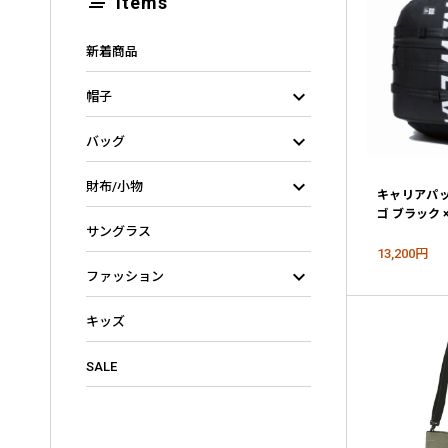
clear_all
Items
新着商品
keyboard_arrow_down
帽子
keyboard_arrow_down
バッグ
keyboard_arrow_down
財布/小物
キャリアパッ
ゴ ブラック 
サングラス
13,200円
keyboard_arrow_down
ファッション
キッズ
SALE