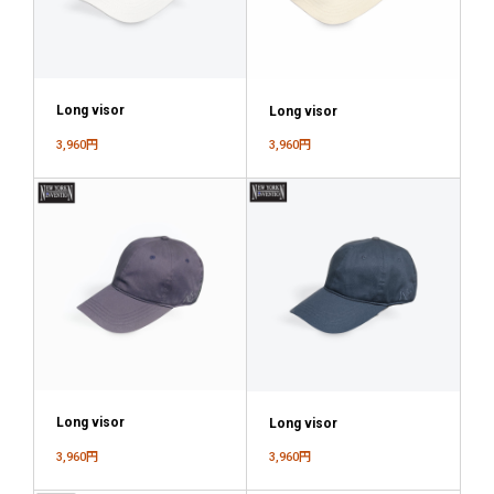
keyboard_arrow_down
財布/小物
サングラス
Long visor
Long visor
keyboard_arrow_down
ファッション
3,960円
3,960円
キッズ
SALE
clear_all
Brands
KANGOL
Long visor
Long visor
manhattan portage
3,960円
3,960円
NEW ERA