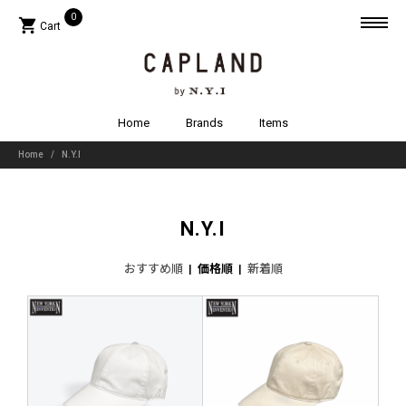
0
shopping_cart
Cart
search
clear_all
Account
Home
Brands
Items
lock
Login
Home
N.Y.I
create
Sign up
N.Y.I
clear_all
Items
おすすめ順
|
価格順
|
新着順
新着商品
keyboard_arrow_down
帽子
keyboard_arrow_down
バッグ