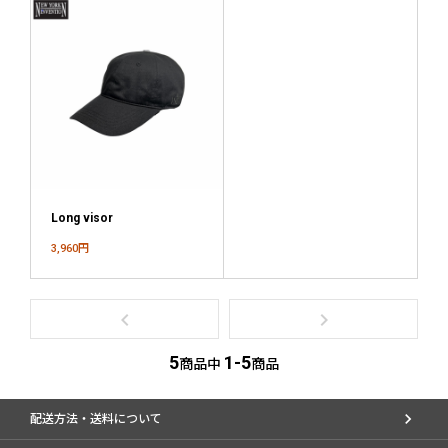
manhattan portage BLACK LABEL
LACOSTE
HUF
Long visor
MORE
arrow_right_alt
3,960円
BRANDS
navigate_before
navigate_next
5
1-5
商品中
商品
配送方法・送料について