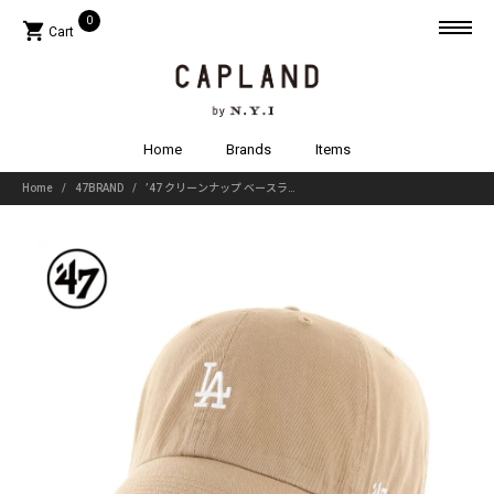
0
shopping_cart
Cart
search
clear_all
Account
Home
Brands
Items
lock
Login
Home
47BRAND
’47 クリーンナップ ベースランナー ロサンゼルス・ドジャース カーキ
create
Sign up
clear_all
Items
新着商品
keyboard_arrow_down
帽子
keyboard_arrow_down
バッグ