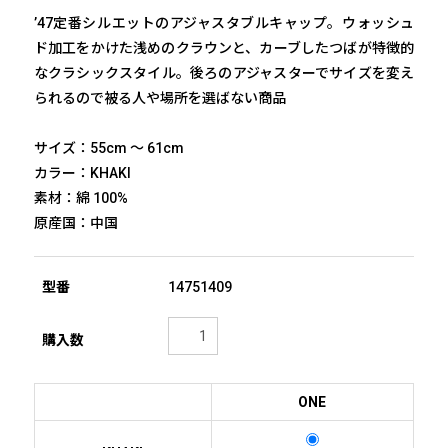
’47定番シルエットのアジャスタブルキャップ。ウォッシュ
manhattan portage BLACK LABEL
ド加工をかけた浅めのクラウンと、カーブしたつばが特徴的
なクラシックスタイル。後ろのアジャスターでサイズを変え
LACOSTE
られるので被る人や場所を選ばない商品
HUF
サイズ：55cm ～ 61cm
カラー：KHAKI
素材：綿 100%
原産国：中国
MORE
arrow_right_alt
BRANDS
型番
14751409
購入数
ONE