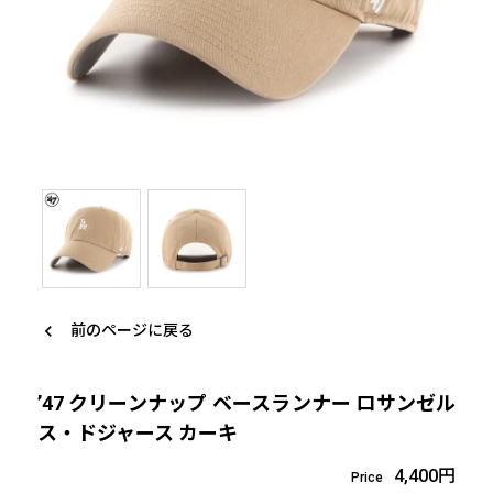
keyboard_arrow_down
財布/小物
サングラス
keyboard_arrow_down
ファッション
キッズ
SALE
clear_all
Brands
keyboard_arrow_left
前のページに戻る
KANGOL
’47 クリーンナップ ベースランナー ロサンゼル
manhattan portage
ス・ドジャース カーキ
4,400円
Price
NEW ERA